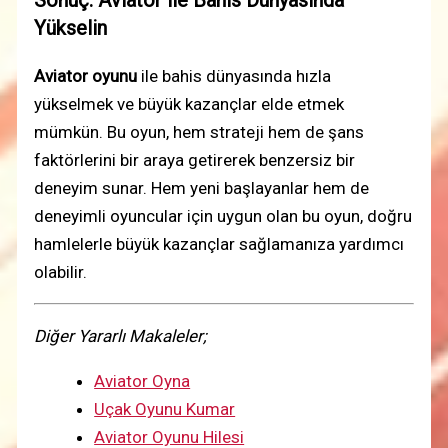
Sonuç: Aviator ile Bahis Dünyasında
Yükselin
Aviator oyunu
ile bahis dünyasında hızla
yükselmek ve büyük kazançlar elde etmek
mümkün. Bu oyun, hem strateji hem de şans
faktörlerini bir araya getirerek benzersiz bir
deneyim sunar. Hem yeni başlayanlar hem de
deneyimli oyuncular için uygun olan bu oyun, doğru
hamlelerle büyük kazançlar sağlamanıza yardımcı
olabilir.
Diğer Yararlı Makaleler;
Aviator Oyna
Uçak Oyunu Kumar
Aviator Oyunu Hilesi