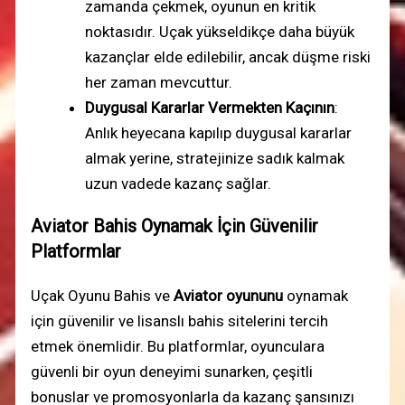
zamanda çekmek, oyunun en kritik
noktasıdır. Uçak yükseldikçe daha büyük
kazançlar elde edilebilir, ancak düşme riski
her zaman mevcuttur.
Duygusal Kararlar Vermekten Kaçının
:
Anlık heyecana kapılıp duygusal kararlar
almak yerine, stratejinize sadık kalmak
uzun vadede kazanç sağlar.
Aviator Bahis Oynamak İçin Güvenilir
Platformlar
Uçak Oyunu Bahis ve
Aviator oyununu
oynamak
için güvenilir ve lisanslı bahis sitelerini tercih
etmek önemlidir. Bu platformlar, oyunculara
güvenli bir oyun deneyimi sunarken, çeşitli
bonuslar ve promosyonlarla da kazanç şansınızı