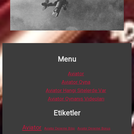
Menu
Aviator
Aviator Oyna
Aviator Hangi Sitelerde Var
Aviator Oynanış Videoları
Etiketler
Aviator
Aviator Deneme Bilgi
Aviator Deneme Bonus