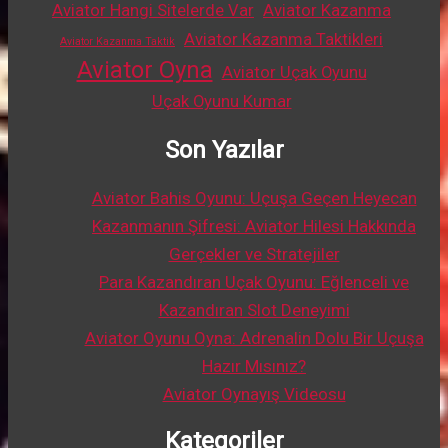
Aviator Hangi Sitelerde Var
Aviator Kazanma
Aviator Kazanma Taktikleri
Aviator Kazanma Taktik
Aviator Oyna
Aviator Uçak Oyunu
Uçak Oyunu Kumar
Son Yazılar
Aviator Bahis Oyunu: Uçuşa Geçen Heyecan
Kazanmanın Şifresi: Aviator Hilesi Hakkında
Gerçekler ve Stratejiler
Para Kazandıran Uçak Oyunu: Eğlenceli ve
Kazandıran Slot Deneyimi
Aviator Oyunu Oyna: Adrenalin Dolu Bir Uçuşa
Hazır Mısınız?
Aviator Oynayış Videosu
Kategoriler