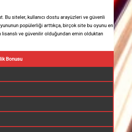
. Bu siteler, kullanıcı dostu arayüzleri ve güvenli
yununun popülerliği arttıkça, birçok site bu oyunu en
 lisanslı ve güvenilir olduğundan emin olduktan
lik Bonusu