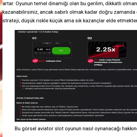
artar. Oyunun temel dinamiği olan bu gerilim, dikkatli olmanı
kazanabilirsiniz, ancak sabırlı olmak kadar doğru zamanda 
strateji, düşük riskle küçük ama sık kazançlar elde etmekte
Bu görsel aviator slot oyunun nasıl oynanacağı hakkın