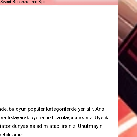
Sweet Bonanza Free Spin
nde, bu oyun popüler kategorilerde yer alır. Ana
a tıklayarak oyuna hızlıca ulaşabilirsiniz. Üyelik
iator dünyasına adım atabilirsiniz. Unutmayın,
bilirsiniz.