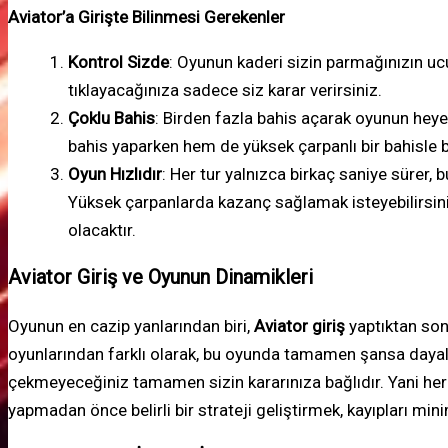
Aviator’a Girişte Bilinmesi Gerekenler
Kontrol Sizde
: Oyunun kaderi sizin parmağınızın 
tıklayacağınıza sadece siz karar verirsiniz.
Çoklu Bahis
: Birden fazla bahis açarak oyunun heyec
bahis yaparken hem de yüksek çarpanlı bir bahisle b
Oyun Hızlıdır
: Her tur yalnızca birkaç saniye sürer, 
Yüksek çarpanlarda kazanç sağlamak isteyebilirsini
olacaktır.
Aviator Giriş ve Oyunun Dinamikleri
Oyunun en cazip yanlarından biri,
Aviator giriş
yaptıktan son
oyunlarından farklı olarak, bu oyunda tamamen şansa dayal
çekmeyeceğiniz tamamen sizin kararınıza bağlıdır. Yani her ş
yapmadan önce belirli bir strateji geliştirmek, kayıpları mi