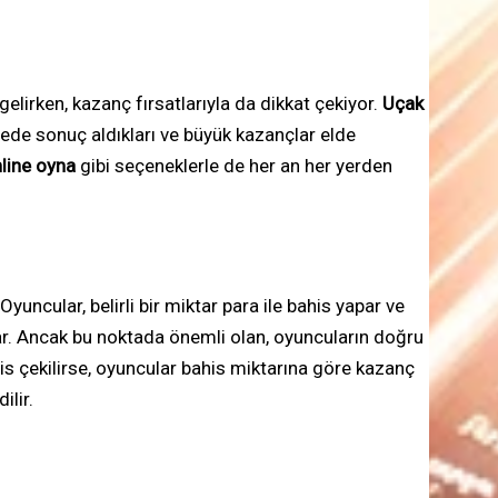
elirken, kazanç fırsatlarıyla da dikkat çekiyor.
Uçak
ürede sonuç aldıkları ve büyük kazançlar elde
nline oyna
gibi seçeneklerle de her an her yerden
yuncular, belirli bir miktar para ile bahis yapar ve
tar. Ancak bu noktada önemli olan, oyuncuların doğru
s çekilirse, oyuncular bahis miktarına göre kazanç
lir.