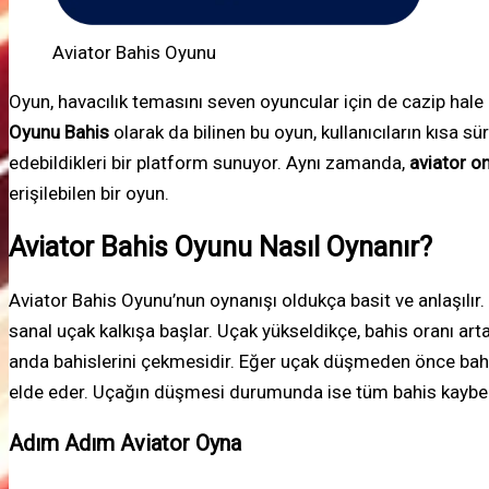
Aviator Bahis Oyunu
Oyun, havacılık temasını seven oyuncular için de cazip hale g
Oyunu Bahis
olarak da bilinen bu oyun, kullanıcıların kısa s
edebildikleri bir platform sunuyor. Aynı zamanda,
aviator o
erişilebilen bir oyun.
Aviator Bahis Oyunu Nasıl Oynanır?
Aviator Bahis Oyunu’nun oynanışı oldukça basit ve anlaşılır. O
sanal uçak kalkışa başlar. Uçak yükseldikçe, bahis oranı ar
anda bahislerini çekmesidir. Eğer uçak düşmeden önce bahi
elde eder. Uçağın düşmesi durumunda ise tüm bahis kaybedi
Adım Adım Aviator Oyna