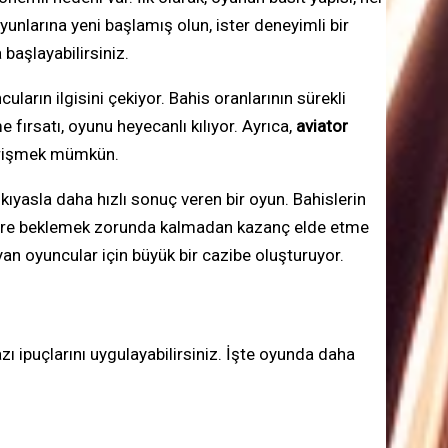
yunlarına yeni başlamış olun, ister deneyimli bir
başlayabilirsiniz.
ların ilgisini çekiyor. Bahis oranlarının sürekli
fırsatı, oyunu heyecanlı kılıyor. Ayrıca,
aviator
erişmek mümkün.
kıyasla daha hızlı sonuç veren bir oyun. Bahislerin
 süre beklemek zorunda kalmadan kazanç elde etme
yan oyuncular için büyük bir cazibe oluşturuyor.
ı ipuçlarını uygulayabilirsiniz. İşte oyunda daha