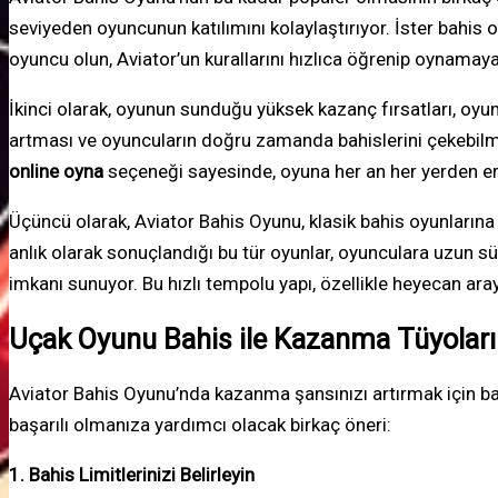
seviyeden oyuncunun katılımını kolaylaştırıyor. İster bahis o
oyuncu olun, Aviator’un kurallarını hızlıca öğrenip oynamaya 
İkinci olarak, oyunun sunduğu yüksek kazanç fırsatları, oyuncu
artması ve oyuncuların doğru zamanda bahislerini çekebilme 
online oyna
seçeneği sayesinde, oyuna her an her yerden 
Üçüncü olarak, Aviator Bahis Oyunu, klasik bahis oyunlarına 
anlık olarak sonuçlandığı bu tür oyunlar, oyunculara uzun
imkanı sunuyor. Bu hızlı tempolu yapı, özellikle heyecan ara
Uçak Oyunu Bahis ile Kazanma Tüyoları
Aviator Bahis Oyunu’nda kazanma şansınızı artırmak için baz
başarılı olmanıza yardımcı olacak birkaç öneri:
1. Bahis Limitlerinizi Belirleyin