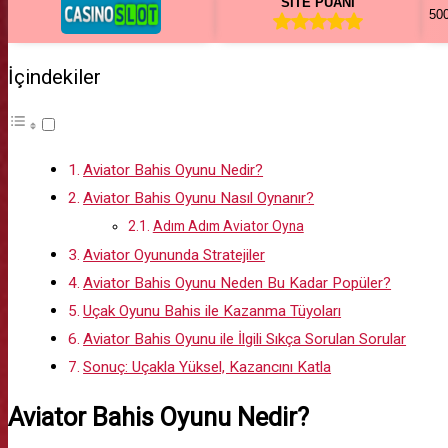
SİTE PUANI
500
İçindekiler
Aviator Bahis Oyunu Nedir?
Aviator Bahis Oyunu Nasıl Oynanır?
Adım Adım Aviator Oyna
Aviator Oyununda Stratejiler
Aviator Bahis Oyunu Neden Bu Kadar Popüler?
Uçak Oyunu Bahis ile Kazanma Tüyoları
Aviator Bahis Oyunu ile İlgili Sıkça Sorulan Sorular
Sonuç: Uçakla Yüksel, Kazancını Katla
Aviator Bahis Oyunu Nedir?