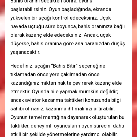
Bahis oranını seçtikten sonra, oyunu
başlatabilirsiniz. Oyun başladığında, ekranda
yükselen bir uçağı kontrol edeceksiniz. Uçak
havada uçtuğu süre boyunca, bahis oranınıza bağlı
olarak kazanç elde edeceksiniz. Ancak, uçak
düşerse, bahis oranına göre ana paranızdan düşüş
yaşanacaktır.
Hedefiniz, uçağın “Bahis Bitir” seçeneğine
tıklamadan önce yere çakılmadan önce
kazandığınız miktarı nakite çevirerek kazanç elde
etmektir. Oyunda hile yapmak mümkün değildir;
ancak aviator kazanma taktikleri konusunda bilgi
sahibi olmanız, kazanma ihtimalinizi artırabilir.
Oyunun temel mantığına dayanarak oluşturulan bu
taktikler, deneyimli oyuncuların oyun sürecini daha
etkili bir şekilde yönetmelerine yardımcı olabilir.