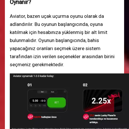
Oynanır?
Aviator, bazen uçak uçurma oyunu olarak da
adlandırılır. Bu oyunun başlangıcında, oyuna
katılmak için hesabınıza yüklenmiş bir alt limit
bulunmalıdır. Oyunun başlangıcında, bahis
yapacağınız oranları seçmek üzere sistem
tarafından izin verilen seçenekler arasından birini
seçmeniz gerekmektedir.