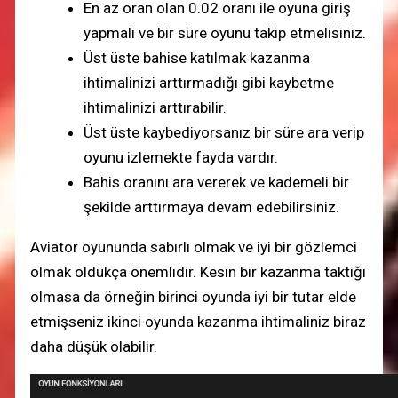
En az oran olan 0.02 oranı ile oyuna giriş
yapmalı ve bir süre oyunu takip etmelisiniz.
Üst üste bahise katılmak kazanma
ihtimalinizi arttırmadığı gibi kaybetme
ihtimalinizi arttırabilir.
Üst üste kaybediyorsanız bir süre ara verip
oyunu izlemekte fayda vardır.
Bahis oranını ara vererek ve kademeli bir
şekilde arttırmaya devam edebilirsiniz.
Aviator oyununda sabırlı olmak ve iyi bir gözlemci
olmak oldukça önemlidir. Kesin bir kazanma taktiği
olmasa da örneğin birinci oyunda iyi bir tutar elde
etmişseniz ikinci oyunda kazanma ihtimaliniz biraz
daha düşük olabilir.