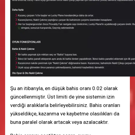
Şu an itibarıyla, en düşük bahis oranı 0.02 olarak
güncellenmiştir. Üst limiti de yine sistemin izin
verdiği aralıklarla belirleyebilirsiniz. Bahis oranları
yükseldikçe, kazanma ve kaybetme olasılıkları da
buna paralel olarak artacak veya azalacaktır.