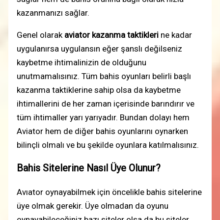
kazanmanızı sağlar.
Genel olarak
aviator kazanma taktikleri
ne kadar
uygulanırsa uygulansın eğer şanslı değilseniz
kaybetme ihtimalinizin de olduğunu
unutmamalısınız. Tüm bahis oyunları belirli başlı
kazanma taktiklerine sahip olsa da kaybetme
ihtimallerini de her zaman içerisinde barındırır ve
tüm ihtimaller yarı yarıyadır. Bundan dolayı hem
Aviator hem de diğer bahis oyunlarını oynarken
bilinçli olmalı ve bu şekilde oyunlara katılmalısınız.
Bahis Sitelerine Nasıl Üye Olunur?
Avıator oynayabilmek için öncelikle bahis sitelerine
üye olmak gerekir. Üye olmadan da oyunu
oynayabileceğiniz bazı siteler olsa da bu siteler