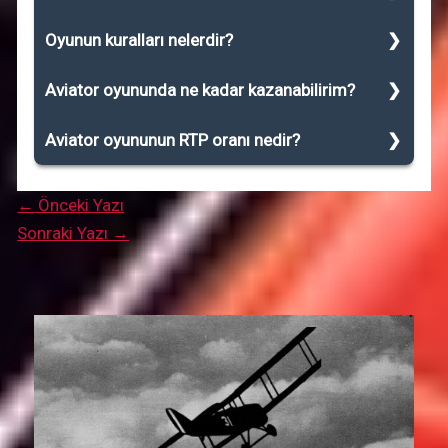
Aviator oyununu çeşitli online casino ve bahis
Oyunun kuralları nelerdir?
sitelerinde bulabilirsiniz. Bu sitelerde
Oyun oldukça basittir. Uçak yükseldikçe
genellikle "Turbo Games" veya benzeri bir
Aviator oyununda ne kadar kazanabilirim?
kazanç çarpanı artar. Doğru zamanda ödeme
bölümde bulunur.
Bir oyunda kazanılabilecek miktar, genellikle
yaparak maksimum kazancı elde etmeye
Aviator oyununun RTP oranı nedir?
maksimum çarpana bağlıdır. Maksimum
çalışırsınız.
Aviator oyununun oyuncuya dönüş oranı (RTP)
kazanç potansiyeli oyunun kurallarına ve
←
Önceki Yazı
genellikle %97 olarak belirtilir. Bu, oyuncuların
çarpanına göre değişebilir.
Sonraki Yazı
→
uzun vadede kazanma şansının olduğunu
gösterir.