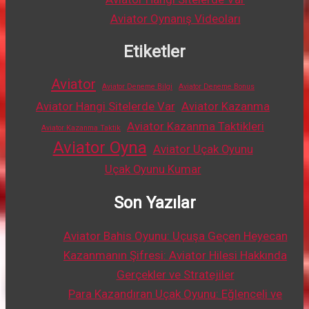
Aviator Oynanış Videoları
Etiketler
Aviator
Aviator Deneme Bilgi
Aviator Deneme Bonus
Aviator Hangi Sitelerde Var
Aviator Kazanma
Aviator Kazanma Taktikleri
Aviator Kazanma Taktik
Aviator Oyna
Aviator Uçak Oyunu
Uçak Oyunu Kumar
Son Yazılar
Aviator Bahis Oyunu: Uçuşa Geçen Heyecan
Kazanmanın Şifresi: Aviator Hilesi Hakkında
Gerçekler ve Stratejiler
Para Kazandıran Uçak Oyunu: Eğlenceli ve