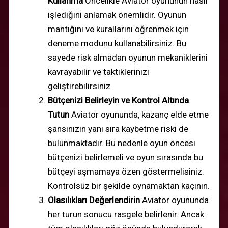
Kullanma
Öncelikle Aviator oyununun nasıl
işlediğini anlamak önemlidir. Oyunun
mantığını ve kurallarını öğrenmek için
deneme modunu kullanabilirsiniz. Bu
sayede risk almadan oyunun mekaniklerini
kavrayabilir ve taktiklerinizi
geliştirebilirsiniz.
Bütçenizi Belirleyin ve Kontrol Altında
Tutun
Aviator oyununda, kazanç elde etme
şansınızın yanı sıra kaybetme riski de
bulunmaktadır. Bu nedenle oyun öncesi
bütçenizi belirlemeli ve oyun sırasında bu
bütçeyi aşmamaya özen göstermelisiniz.
Kontrolsüz bir şekilde oynamaktan kaçının.
Olasılıkları Değerlendirin
Aviator oyununda
her turun sonucu rasgele belirlenir. Ancak