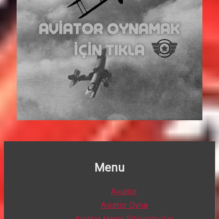
Menu
Aviator
Aviator Oyna
Aviator Hangi Sitelerde Var