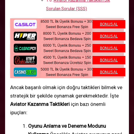
Sorulan Sorular (SSS)
8500 TL İlk Üyelik Bonusu + 300
BONUS AL
Sweet Bonanza Free Spin
8000 TL Üyelik Bonusu + 200
BONUS AL
Sweet Bonanza Bedava Spin
6000 TL Üyelik Bonusu + 250
BONUS AL
Sweet Bonanza Bedava Spin
4500 TL Üyelik Bonusu + 150
BONUS AL
Sweet Bonanza Ücretsiz Spin
5000 TL İlk Üyelik Bonusu + 300
BONUS AL
Sweet Bonanza Free Spin
Ancak başarılı olmak için doğru taktikleri bilmek ve
stratejik bir şekilde oynamak gerekmektedir. İşte
Aviator Kazanma Taktikleri
için bazı önemli
ipuçları:
Oyunu Anlama ve Deneme Modunu