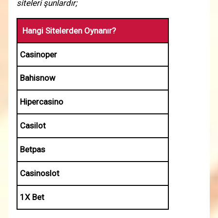
siteleri şunlardır;
Hangi Sitelerden Oynanır?
Casinoper
Bahisnow
Hipercasino
Casilot
Betpas
Casinoslot
1X Bet