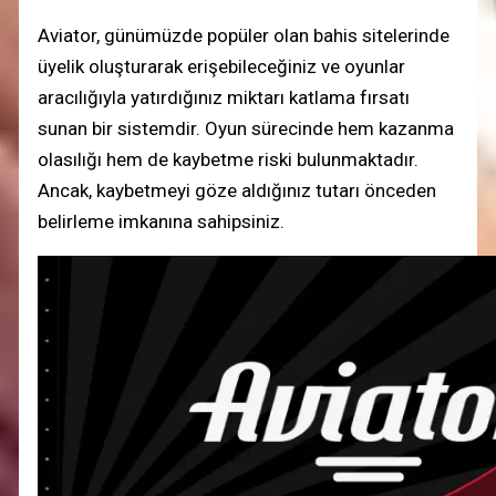
Aviator, günümüzde popüler olan bahis sitelerinde
üyelik oluşturarak erişebileceğiniz ve oyunlar
aracılığıyla yatırdığınız miktarı katlama fırsatı
sunan bir sistemdir. Oyun sürecinde hem kazanma
olasılığı hem de kaybetme riski bulunmaktadır.
Ancak, kaybetmeyi göze aldığınız tutarı önceden
belirleme imkanına sahipsiniz.