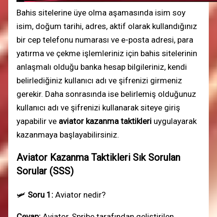
Bahis sitelerine üye olma aşamasında isim soy
isim, doğum tarihi, adres, aktif olarak kullandığınız
bir cep telefonu numarası ve e-posta adresi, para
yatırma ve çekme işlemleriniz için bahis sitelerinin
anlaşmalı olduğu banka hesap bilgileriniz, kendi
belirlediğiniz kullanıcı adı ve şifrenizi girmeniz
gerekir. Daha sonrasında ise belirlemiş olduğunuz
kullanıcı adı ve şifrenizi kullanarak siteye giriş
yapabilir ve
aviator kazanma taktikleri
uygulayarak
kazanmaya başlayabilirsiniz.
Aviator Kazanma Taktikleri Sık Sorulan
Sorular (SSS)
🛩️
Soru 1:
Aviator nedir?
Cevap:
Aviator, Spribe tarafından geliştirilen