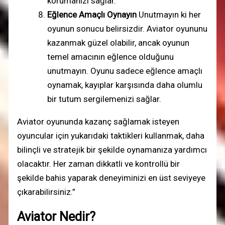
korumanızı sağlar.
Eğlence Amaçlı Oynayın
Unutmayın ki her
oyunun sonucu belirsizdir. Aviator oyununu
kazanmak güzel olabilir, ancak oyunun
temel amacının eğlence olduğunu
unutmayın. Oyunu sadece eğlence amaçlı
oynamak, kayıplar karşısında daha olumlu
bir tutum sergilemenizi sağlar.
Aviator oyununda kazanç sağlamak isteyen
oyuncular için yukarıdaki taktikleri kullanmak, daha
bilinçli ve stratejik bir şekilde oynamanıza yardımcı
olacaktır. Her zaman dikkatli ve kontrollü bir
şekilde bahis yaparak deneyiminizi en üst seviyeye
çıkarabilirsiniz.”
Aviator Nedir?