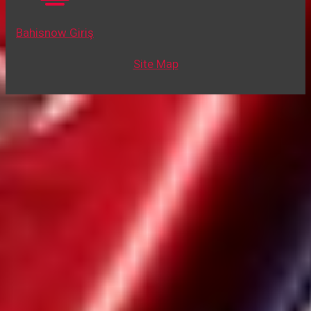
Bahisnow Giriş
Site Map